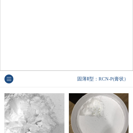
固薄Ⅱ型：RCN-P(膏状）