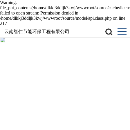
Warning:
file_put_contents(/home/dlkkj3ddljk3kwj/wwwroot/source/cache/licen
failed to open stream: Permission denied in
/home/dlkkj3ddljk3kwj/wwwroot/source/model/api.class.php on line
217
云南智仁节能环保工程有限公司